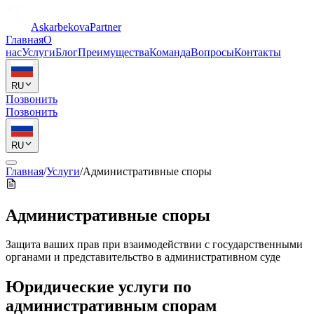
Askarbekova
Partner
Главная
О
нас
Услуги
Блог
Преимущества
Команда
Вопросы
Контакты
RU
Позвонить
Позвонить
RU
Главная
/
Услуги
/
Административные споры
Административные споры
Защита ваших прав при взаимодействии с государственными
органами и представительство в административном суде
Юридические услуги по
административным спорам