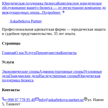
Юридическая поддержка бизнеса
Комплексное юридическое
обслуживание вашего бизнеса — от регистрации компании до
международных опера
...
Подробнее
Askarbekova
Partner
Профессиональная адвокатская фирма — юридическая защита
и судебное представительство. 35 лет опыта.
Страницы
Главная
О нас
Услуги
Преимущества
Контакты
Услуги
Экономические споры
Административные споры
Уголовные
дела
Гражданские дела
Наследственные споры
Юридическая
поддержка бизнеса
Контакты
+998 97 778 95 40
info@askarbekova-partner.uz
ул. Навои
5, Ташкент